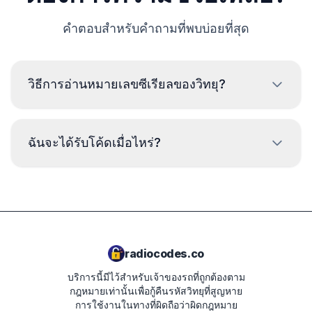
คำตอบสำหรับคำถามที่พบบ่อยที่สุด
วิธีการอ่านหมายเลขซีเรียลของวิทยุ?
เพื่ออ่านหมายเลขซีเรียลของวิทยุ เมอร์เซเดส จำเป็นต้องถอด
ออกและอ่านรหัสจากป้ายบนตัวเครื่องวิทยุ โดยปกติหมายเลข
ฉันจะได้รับโค้ดเมื่อไหร่?
ซีเรียลจะอยู่เหนือหรือใต้บาร์โค้ด ตัวอย่าง:
BP723346696293
เวลาจัดส่งขึ้นอยู่กับรุ่นของวิทยุ ในกรณีส่วนใหญ่
รหัสจะถูกส่งภายในไม่กี่นาทีหลังจากชำระเงิน
W1507123
เวลาจัดส่งที่คาดการณ์จะแสดงในสรุปคำสั่งซื้อใน
AL2910X0505900
ขั้นตอนถัดไป
radiocodes.co
PA9715W0028233
บริการนี้มีไว้สำหรับเจ้าของรถที่ถูกต้องตาม
B250
กฎหมายเท่านั้นเพื่อกู้คืนรหัสวิทยุที่สูญหาย
การใช้งานในทางที่ผิดถือว่าผิดกฎหมาย
281155248RTK123