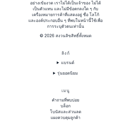
อย่างเข้มงวด
เราไม่ได้เป็นเจ้าของ ไม่ได้
เป็นตัวแทน และไม่มีข้อตกลงใด ๆ กับ
58153123
เครื่องหมายการค้าที่แสดงอยู่ ชื่อ โลโก้
และองค์ประกอบอื่น ๆ ที่พบในหน้านี้ใช้เพื่อ
ME7480E213B117
การระบุตัวตนเท่านั้น
MEB100E9195120
©
2026
สงวนลิขสิทธิ์ทั้งหมด
ลิงก์
แบรนด์
รุ่นยอดนิยม
เมนู
คำถามที่พบบ่อย
บล็อก
โบนัสและส่วนลด
แผงควบคุมลูกค้า